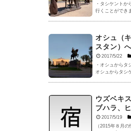
・タシケントか
行くことができま
オシュ（
スタン）
2017/5/22
・オシュからタシ
オシュからタシケン
ウズベキ
ブハラ、
2017/5/19
（2015年８月