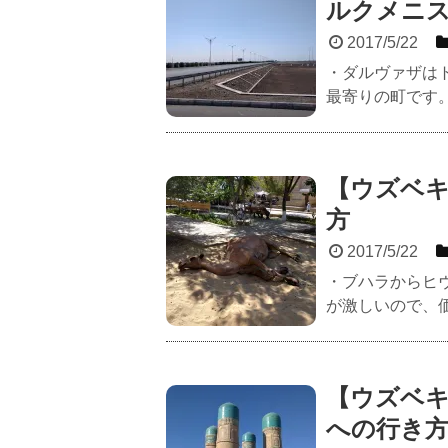
ルクメニ
2017/5/22
・ダルヴァザは
最寄りの町です。
【ウズベ
方
2017/5/22
・ブハラからヒ
が激しいので、価
【ウズベ
への行き