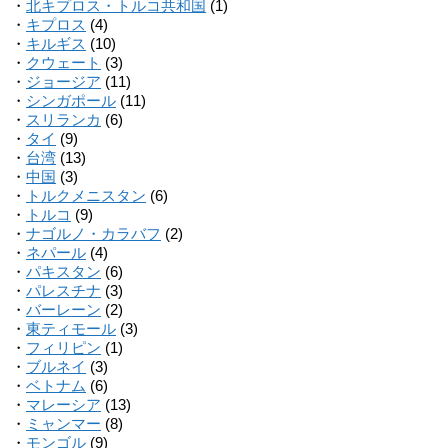
・
北キプロス・トルコ共和国
(1)
・
キプロス
(4)
・
キルギス
(10)
・
クウェート
(3)
・
ジョージア
(11)
・
シンガポール
(11)
・
スリランカ
(6)
・
タイ
(9)
・
台湾
(13)
・
中国
(3)
・
トルクメニスタン
(6)
・
トルコ
(9)
・
ナゴルノ・カラバフ
(2)
・
ネパール
(4)
・
パキスタン
(6)
・
パレスチナ
(3)
・
バーレーン
(2)
・
東ティモール
(3)
・
フィリピン
(1)
・
ブルネイ
(3)
・
ベトナム
(6)
・
マレーシア
(13)
・
ミャンマー
(8)
・
モンゴル
(9)