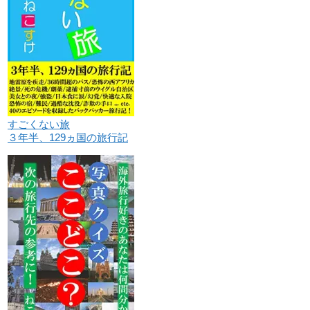
すごくない旅
３年半、129ヵ国の旅行記