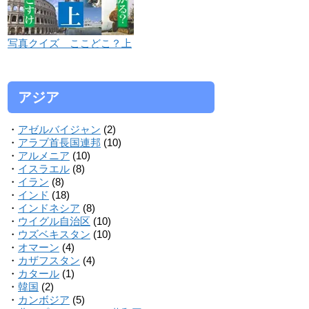
写真クイズ ここどこ？上
アジア
・
アゼルバイジャン
(2)
・
アラブ首長国連邦
(10)
・
アルメニア
(10)
・
イスラエル
(8)
・
イラン
(8)
・
インド
(18)
・
インドネシア
(8)
・
ウイグル自治区
(10)
・
ウズベキスタン
(10)
・
オマーン
(4)
・
カザフスタン
(4)
・
カタール
(1)
・
韓国
(2)
・
カンボジア
(5)