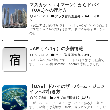
マスカット（オマーン）からドバイ
（UAE)への行き方
2017/5/10
アラブ首長国連邦（UAE)
,
オマー
ン
（2017年２月の情報です） ・オマーンからドバイには
バスで６～７時間で行けます。ドバイからオマーンへ
の行...
UAE（ドバイ）の安宿情報
2017/5/10
アラブ首長国連邦（UAE)
（2017年２月の情報です） ・ドバイで泊まった宿で
す。 ドバイの宿 Domme ・agotaで予約しました...
【UAE】ドバイのザ・パーム・ジュメ
イラへの行き方
2017/5/9
アラブ首長国連邦（UAE)
・ザ・パーム・ジュメイラはドバイにある人工島で
す。この島には高級ホテルやショッピングモール、ビ