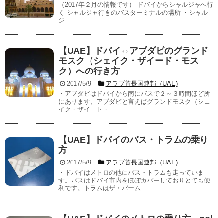
（2017年２月の情報です） ドバイからシャルジャへ行
く シャルジャ行きのバスターミナルの場所 ・シャル
ジ...
【UAE】ドバイ⇔アブダビのグランド
モスク（シェイク・ザイード・モス
ク）への行き方
2017/5/9
アラブ首長国連邦（UAE)
・アブダビはドバイから南にバスで２～３時間ほど所
にあります。アブダビと言えばグランドモスク（シェ
イク・ザイート・...
【UAE】ドバイのバス・トラムの乗り
方
2017/5/9
アラブ首長国連邦（UAE)
・ドバイはメトロの他にバス・トラムも走っていま
す。バスはドバイ市内をほぼカバーしておりとても便
利です。トラムはザ・パーム...