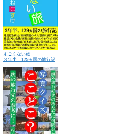
すごくない旅
３年半、129ヵ国の旅行記