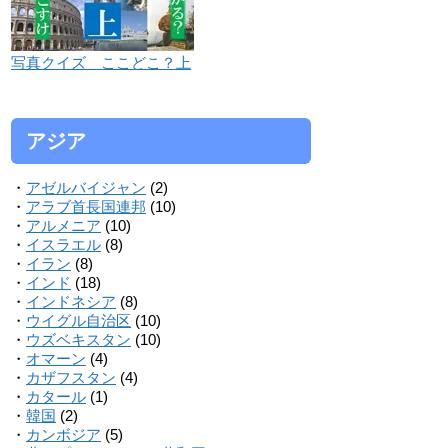
写真クイズ ここどこ？上
アジア
・
アゼルバイジャン
(2)
・
アラブ首長国連邦
(10)
・
アルメニア
(10)
・
イスラエル
(8)
・
イラン
(8)
・
インド
(18)
・
インドネシア
(8)
・
ウイグル自治区
(10)
・
ウズベキスタン
(10)
・
オマーン
(4)
・
カザフスタン
(4)
・
カタール
(1)
・
韓国
(2)
・
カンボジア
(5)