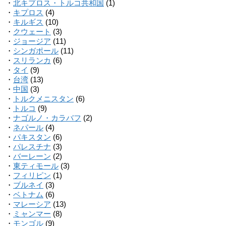
・
北キプロス・トルコ共和国
(1)
・
キプロス
(4)
・
キルギス
(10)
・
クウェート
(3)
・
ジョージア
(11)
・
シンガポール
(11)
・
スリランカ
(6)
・
タイ
(9)
・
台湾
(13)
・
中国
(3)
・
トルクメニスタン
(6)
・
トルコ
(9)
・
ナゴルノ・カラバフ
(2)
・
ネパール
(4)
・
パキスタン
(6)
・
パレスチナ
(3)
・
バーレーン
(2)
・
東ティモール
(3)
・
フィリピン
(1)
・
ブルネイ
(3)
・
ベトナム
(6)
・
マレーシア
(13)
・
ミャンマー
(8)
・
モンゴル
(9)