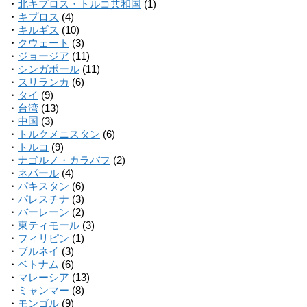
・
北キプロス・トルコ共和国
(1)
・
キプロス
(4)
・
キルギス
(10)
・
クウェート
(3)
・
ジョージア
(11)
・
シンガポール
(11)
・
スリランカ
(6)
・
タイ
(9)
・
台湾
(13)
・
中国
(3)
・
トルクメニスタン
(6)
・
トルコ
(9)
・
ナゴルノ・カラバフ
(2)
・
ネパール
(4)
・
パキスタン
(6)
・
パレスチナ
(3)
・
バーレーン
(2)
・
東ティモール
(3)
・
フィリピン
(1)
・
ブルネイ
(3)
・
ベトナム
(6)
・
マレーシア
(13)
・
ミャンマー
(8)
・
モンゴル
(9)