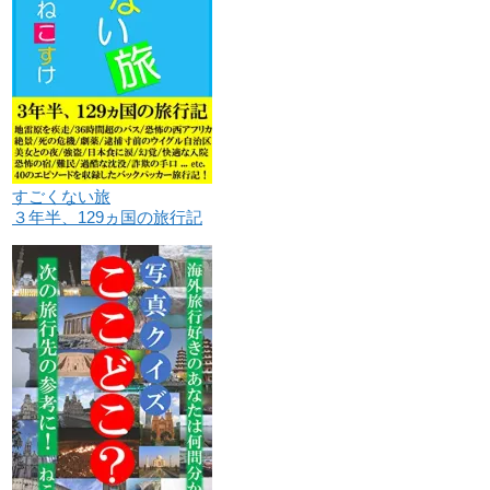
すごくない旅
３年半、129ヵ国の旅行記