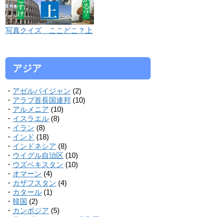
写真クイズ ここどこ？上
アジア
・
アゼルバイジャン
(2)
・
アラブ首長国連邦
(10)
・
アルメニア
(10)
・
イスラエル
(8)
・
イラン
(8)
・
インド
(18)
・
インドネシア
(8)
・
ウイグル自治区
(10)
・
ウズベキスタン
(10)
・
オマーン
(4)
・
カザフスタン
(4)
・
カタール
(1)
・
韓国
(2)
・
カンボジア
(5)