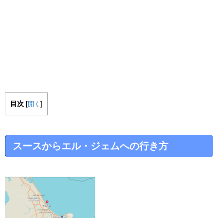
目次
[
開く
]
スースからエル・ジェムへの行き方