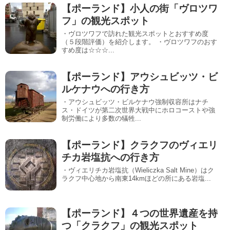
【ポーランド】小人の街「ヴロツワ
フ」の観光スポット
・ヴロツワフで訪れた観光スポットとおすすめ度
（５段階評価）を紹介します。 ・ヴロツワフのおす
すめ度は☆☆☆...
【ポーランド】アウシュビッツ・ビ
ルケナウへの行き方
・アウシュビッツ・ビルケナウ強制収容所はナチ
ス・ドイツが第二次世界大戦中にホロコーストや強
制労働により多数の犠牲...
【ポーランド】クラクフのヴィエリ
チカ岩塩抗への行き方
・ヴィエリチカ岩塩抗（Wieliczka Salt Mine）はク
ラクフ中心地から南東14kmほどの所にある岩塩...
【ポーランド】４つの世界遺産を持
つ「クラクフ」の観光スポット