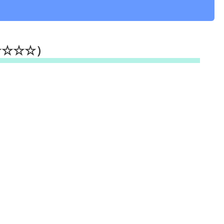
☆☆☆☆）