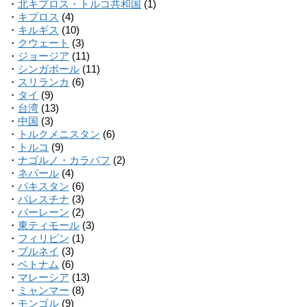
・
北キプロス・トルコ共和国
(1)
・
キプロス
(4)
・
キルギス
(10)
・
クウェート
(3)
・
ジョージア
(11)
・
シンガポール
(11)
・
スリランカ
(6)
・
タイ
(9)
・
台湾
(13)
・
中国
(3)
・
トルクメニスタン
(6)
・
トルコ
(9)
・
ナゴルノ・カラバフ
(2)
・
ネパール
(4)
・
パキスタン
(6)
・
パレスチナ
(3)
・
バーレーン
(2)
・
東ティモール
(3)
・
フィリピン
(1)
・
ブルネイ
(3)
・
ベトナム
(6)
・
マレーシア
(13)
・
ミャンマー
(8)
・
モンゴル
(9)