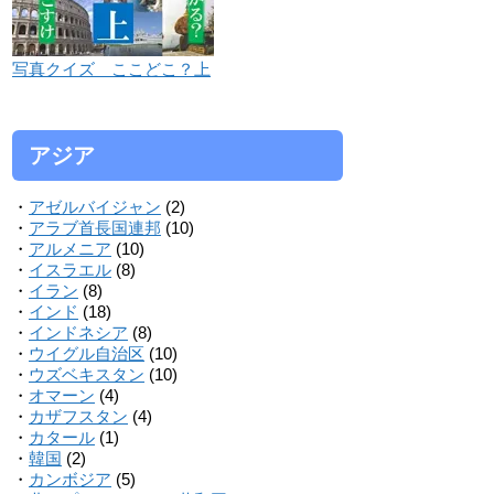
写真クイズ ここどこ？上
アジア
・
アゼルバイジャン
(2)
・
アラブ首長国連邦
(10)
・
アルメニア
(10)
・
イスラエル
(8)
・
イラン
(8)
・
インド
(18)
・
インドネシア
(8)
・
ウイグル自治区
(10)
・
ウズベキスタン
(10)
・
オマーン
(4)
・
カザフスタン
(4)
・
カタール
(1)
・
韓国
(2)
・
カンボジア
(5)