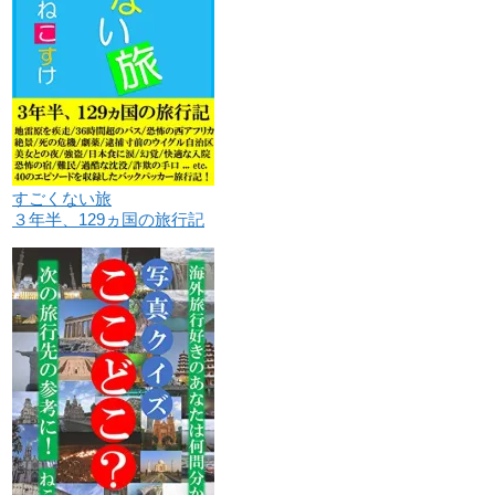
すごくない旅
３年半、129ヵ国の旅行記