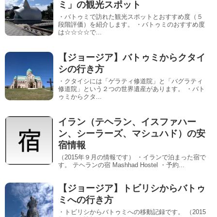
ミ」の観光スポット
・バトゥミで訪れた観光スポットとおすすめ度（５
段階評価）を紹介します。 ・バトゥミのおすすめ度
は☆☆☆☆で...
【ジョージア】バトゥミからクタイ
シの行き方
・クタイシには「ゲラティ修道院」と「バグラティ
修道院」という２つの世界遺産があります。 ・バト
ゥミからクタ...
イラン（テヘラン、イスファハー
ン、シーラーズ、マシュハド）の安
宿情報
（2015年９月の情報です） ・イランで泊まった宿で
す。 テヘランの宿 Mashhad Hostel ・予約...
【ジョージア】トビリシからバトゥ
ミへの行き方
・トビリシからバトゥミへの移動記録です。 （2015