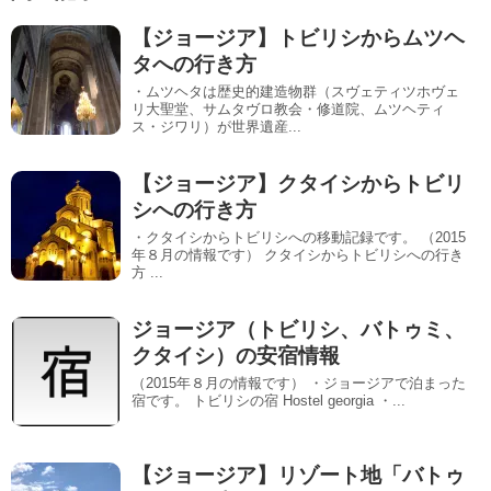
【ジョージア】トビリシからムツヘ
タへの行き方
・ムツヘタは歴史的建造物群（スヴェティツホヴェ
リ大聖堂、サムタヴロ教会・修道院、ムツヘティ
ス・ジワリ）が世界遺産...
【ジョージア】クタイシからトビリ
シへの行き方
・クタイシからトビリシへの移動記録です。 （2015
年８月の情報です） クタイシからトビリシへの行き
方 ...
ジョージア（トビリシ、バトゥミ、
クタイシ）の安宿情報
（2015年８月の情報です） ・ジョージアで泊まった
宿です。 トビリシの宿 Hostel georgia ・...
【ジョージア】リゾート地「バトゥ