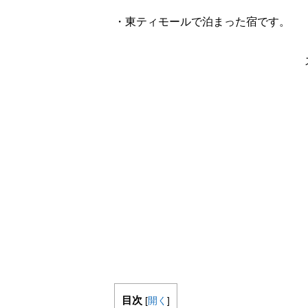
・東ティモールで泊まった宿です。
目次
[
開く
]