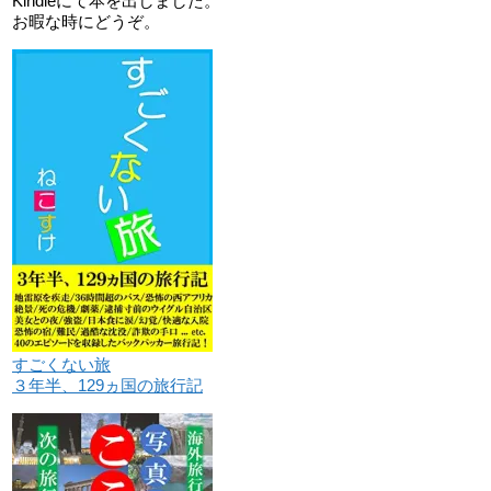
Kindleにて本を出しました。
お暇な時にどうぞ。
すごくない旅
３年半、129ヵ国の旅行記