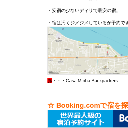
・安宿の少ないディリで最安の宿。
・宿は汚くジメジメしているが予約で
赤
・・・Casa Minha Backpackers
☆ Booking.comで宿を