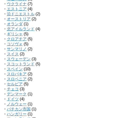
・
ウクライナ
(7)
・
エストニア
(4)
・
沿ドニエストル
(2)
・
オーストリア
(2)
・
オランダ
(1)
・
北アイルランド
(4)
・
ギリシャ
(5)
・
クロアチア
(5)
・
コソヴォ
(5)
・
サンマリノ
(2)
・
スイス
(2)
・
スウェーデン
(3)
・
スコットランド
(5)
・
スペイン
(10)
・
スロバキア
(2)
・
スロベニア
(2)
・
セルビア
(5)
・
チェコ
(3)
・
デンマーク
(1)
・
ドイツ
(4)
・
ノルウェー
(1)
・
バチカン市国
(1)
・
ハンガリー
(1)