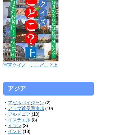
写真クイズ ここどこ？上
アジア
・
アゼルバイジャン
(2)
・
アラブ首長国連邦
(10)
・
アルメニア
(10)
・
イスラエル
(8)
・
イラン
(8)
・
インド
(18)