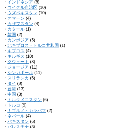
・
インドネシア
(8)
・
ウイグル自治区
(10)
・
ウズベキスタン
(10)
・
オマーン
(4)
・
カザフスタン
(4)
・
カタール
(1)
・
韓国
(2)
・
カンボジア
(5)
・
北キプロス・トルコ共和国
(1)
・
キプロス
(4)
・
キルギス
(10)
・
クウェート
(3)
・
ジョージア
(11)
・
シンガポール
(11)
・
スリランカ
(6)
・
タイ
(9)
・
台湾
(13)
・
中国
(3)
・
トルクメニスタン
(6)
・
トルコ
(9)
・
ナゴルノ・カラバフ
(2)
・
ネパール
(4)
・
パキスタン
(6)
・
パレスチナ
(3)