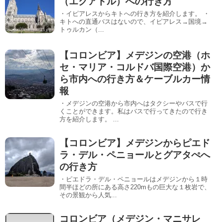
（エクアドル）への行き方
・イピアレスからキトへの行き方を紹介します。 ・
キトへの直通バスはないので、イピアレス→国境→
トゥルカン（...
【コロンビア】メデジンの空港（ホ
セ・マリア・コルドバ国際空港）か
ら市内への行き方＆ケーブルカー情
報
・メデジンの空港から市内へはタクシーやバスで行
くことができます。私はバスで行ってきたので行き
方を紹介します。 ...
【コロンビア】メデジンからピエド
ラ・デル・ペニョールとグアタぺへ
の行き方
・ピエドラ・デル・ペニョールはメデジンから１時
間半ほどの所にある高さ220mもの巨大な１枚岩で、
その景観から人気...
コロンビア（メデジン・マニサレ