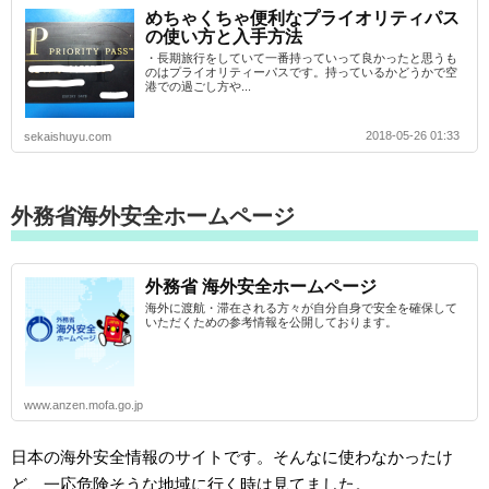
めちゃくちゃ便利なプライオリティパス
の使い方と入手方法
・長期旅行をしていて一番持っていって良かったと思うも
のはプライオリティーパスです。持っているかどうかで空
港での過ごし方や...
2018-05-26 01:33
sekaishuyu.com
外務省海外安全ホームページ
外務省 海外安全ホームページ
海外に渡航・滞在される方々が自分自身で安全を確保して
いただくための参考情報を公開しております。
www.anzen.mofa.go.jp
日本の海外安全情報のサイトです。そんなに使わなかったけ
ど、一応危険そうな地域に行く時は見てました。